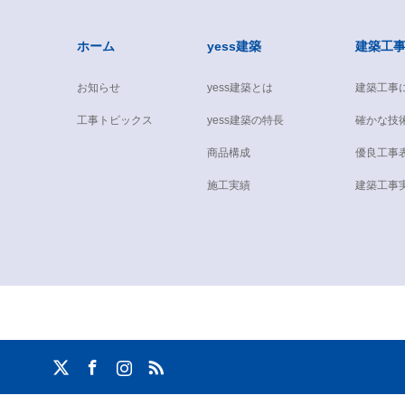
ホーム
yess建築
建築工
お知らせ
yess建築とは
建築工事
工事トピックス
yess建築の特長
確かな技
商品構成
優良工事
施工実績
建築工事
株式会社 井上工務店
〒311-1214 