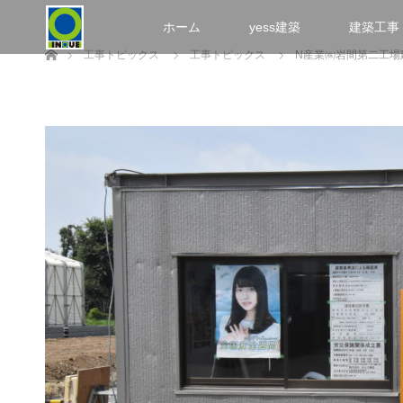
ホーム
yess建築
建築工事
ホーム
工事トピックス
工事トピックス
N産業㈱岩間第二工場