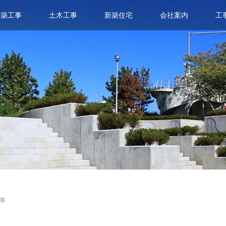
建築工事
土木工事
新築住宅
会社案内
工
ス
事